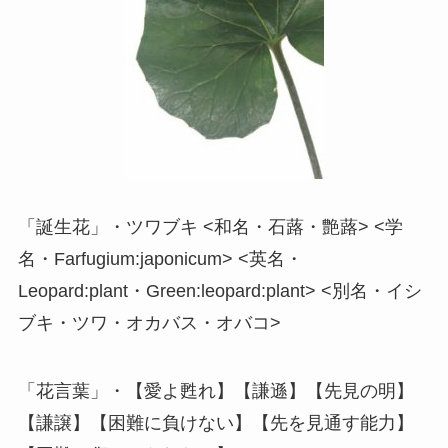
「誕生花」・ツワブキ <和名・石蕗・艶蕗> <学
名・Farfugium:japonicum> <英名・
Leopard:plant・Green:leopard:plant> <別名・イシ
ブキ・ツワ・オカバス・オバコ>
「花言葉」・【愛よ甦れ】【謙遜】【先見の明】
【謙譲】【困難に負けない】【先を見通す能力】