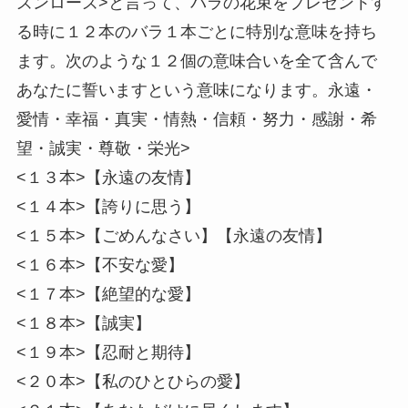
ズンローズ>と言って、バラの花束をプレゼントす
る時に１２本のバラ１本ごとに特別な意味を持ち
ます。次のような１２個の意味合いを全て含んで
あなたに誓いますという意味になります。永遠・
愛情・幸福・真実・情熱・信頼・努力・感謝・希
望・誠実・尊敬・栄光>
<１３本>【永遠の友情】
<１４本>【誇りに思う】
<１５本>【ごめんなさい】【永遠の友情】
<１６本>【不安な愛】
<１７本>【絶望的な愛】
<１８本>【誠実】
<１９本>【忍耐と期待】
<２０本>【私のひとひらの愛】