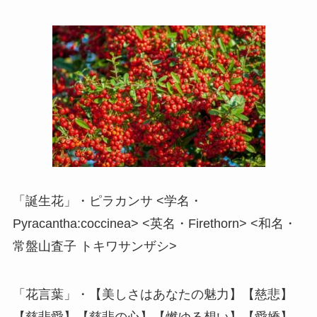
「誕生花」・ピラカンサ <学名・
Pyracantha:coccinea> <英名・Firethorn> <和名・
常盤山査子 トキワサンザシ>
「花言葉」・【美しさはあなたの魅力】【慈悲】
【慈悲愛】【慈悲の心】【燃ゆる想い】【愛嬌】