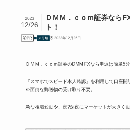
ＤＭＭ．ｃｏｍ証券ならF
2023
12/26
ト！
PR
2023年12月26日
未分類
ＤＭＭ．ｃｏｍ証券のDMM FXなら申込は簡単5
『スマホでスピード本人確認』を利用して口座開
※面倒な郵送物の受け取り不要。
急な相場変動や、夜?深夜にマーケットが大きく