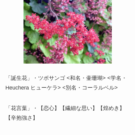
「誕生花」・ツボサンゴ <和名・壷珊瑚> <学名・
Heuchera ヒューケラ> <別名・コーラルベル>
「花言葉」・【恋心】【繊細な思い】【煌めき】
【辛抱強さ】