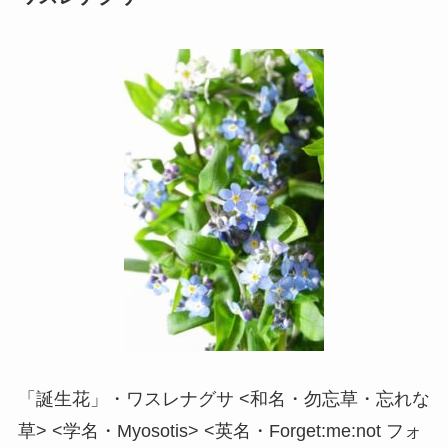
「誕生花」・ワスレナグサ <和名・勿忘草・忘れな
草> <学名・Myosotis> <英名・Forget:me:not フォ