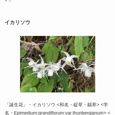
イカリソウ
「誕生花」・イカリソウ <和名・碇草・錨草> <学
名・Epimedium:grandiflorum:var.thunbergianum> <