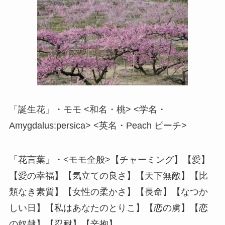
「誕生花」・モモ <和名・桃> <学名・
Amygdalus:persica> <英名・Peach ピーチ>
「花言葉」・<モモ全般>【チャーミング】【愛】
【愛の幸福】【気立ての良さ】【天下無敵】【比
類なき素質】【女性の柔かさ】【長命】【なつか
しい日】【私はあなたのとりこ】【恋の虜】【恋
の奴隷】【忍耐】【辛抱】