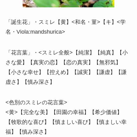
「誕生花」・スミレ【黄】<和名・菫>【キ】<学
名・Viola:mandshurica>
「花言葉」・<スミレ全般>【純潔】【純真】【小
さな愛】【真実の恋】【恋の真実】【無邪気】
【小さな幸せ】【控えめ】【誠実】【謙虚】【謙
虚さ】【慎み深さ】
<色別のスミレの花言葉>
<黄>【完全な美】【田園の幸福】【希少価値】
【牧歌的な喜び】【慎ましい喜び】【慎ましい幸
福】【慎み深さ】