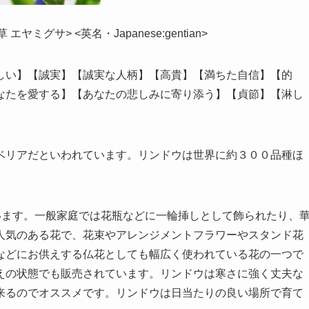
ミグサ> <英名・Japanese:gentian>
しい】【誠実】【誠実な人柄】【高貴】【満ちた自信】【的
なたを愛する】【あなたの悲しみに寄り添う】【貞節】【淋し
ベリアだといわれています。リンドウは世界に約３００品種ほ
います。一般家庭では花瓶などに一輪挿しとして飾られたり、
人気のある花で、花束やアレンジメントフラワーやスタンド花
などにお供えする仏花としても幅広く使われている花の一つで
えの状態でも販売されています。リンドウは寒さに強く丈夫な
来るのでオススメです。リンドウは日当たりの良い場所で育て