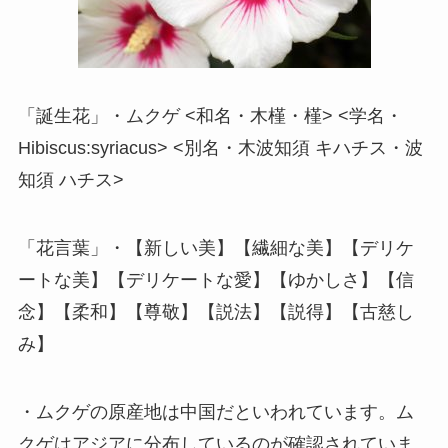
「誕生花」・ムクゲ <和名・木槿・槿> <学名・
Hibiscus:syriacus> <別名・木波知須 キハチス・波
知須 ハチス>
「花言葉」・【新しい美】【繊細な美】【デリケ
ートな美】【デリケートな愛】【ゆかしさ】【信
念】【柔和】【尊敬】【説法】【説得】【古慈し
み】
・ムクゲの原産地は中国だといわれています。ム
クゲはアジアに分布しているのが確認されていま