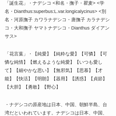
「誕生花」・ナデシコ <和名・撫子・瞿麦> <学
名・Dianthus:superbus:L.var.longicalycinus> <別
名・河原撫子 カワラナデシコ・唐撫子 カラナデシ
コ・大和撫子 ヤマトナデシコ・Dianthus ダイアン
サス>
「花言葉」・【純愛】【純粋な愛】【可憐】【可
憐な純情】【燃えるような純愛】【いつも愛し
て】【細やかな思い】【無邪気】【思慕】【才
能】【快活】【明朗】【器用】【誘惑】【貞節】
【大胆】【勇敢】【野心】
・ナデシコの原産地は日本、中国、朝鮮半島、台
湾だといわれています。ナデシコは日本、中国、