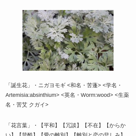
「誕生花」・ニガヨモギ <和名・苦蓬> <学名・
Artemisia:absinthium> <英名・Worm:wood> <生薬
名・苦艾 クガイ>
「花言葉」・【平和】【冗談】【不在】【からか
い】【苛酷】【愛の離別】【離別と恋の悲しみ】