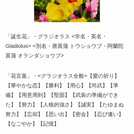
「誕生花」・グラジオラス <学名・英名・
Gladiolus> <別名・唐菖蒲 トウショウブ・阿蘭陀
菖蒲 オランダショウブ>
「花言葉」・<グラジオラス全般>【愛の祈り】
【華やかな恋】【勝利】【用心】【尚武】【準
備】【用意周到】【堅固】【武装の準備ができ
た】【努力】【人格的強さ】【誠実】【たゆまぬ
努力】【忘却】【思い出】【密会】【忍び逢い】
【なごやか】【記憶】