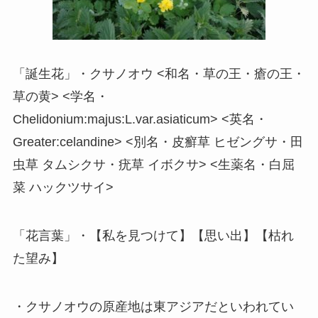
「誕生花」・クサノオウ <和名・草の王・瘡の王・
草の黄> <学名・
Chelidonium:majus:L.var.asiaticum> <英名・
Greater:celandine> <別名・皮癬草 ヒゼングサ・田
虫草 タムシクサ・疣草 イボクサ> <生薬名・白屈
菜 ハックツサイ>
「花言葉」・【私を見つけて】【思い出】【枯れ
た望み】
・クサノオウの原産地は東アジアだといわれてい