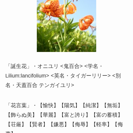
「誕生花」・オニユリ <鬼百合> <学名・
Lilium:lancifolium> <英名・タイガーリリー> <別
名・天蓋百合 テンガイユリ>
「花言葉」・【愉快】【陽気】【純潔】【無垢】
【飾らぬ美】【華麗】【富と誇り】【富の蓄積】
【荘厳】【賢者】【嫌悪】【侮辱】【軽率】【侮