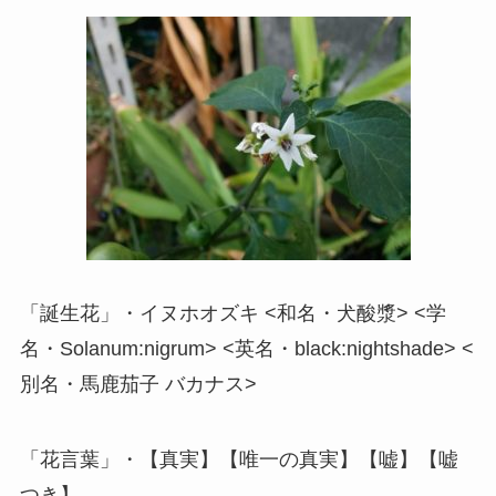
「誕生花」・イヌホオズキ <和名・犬酸漿> <学
名・Solanum:nigrum> <英名・black:nightshade> <
別名・馬鹿茄子 バカナス>
「花言葉」・【真実】【唯一の真実】【嘘】【嘘
つき】