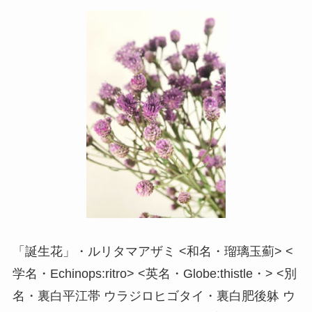
「誕生花」・ルリタマアザミ <和名・瑠璃玉薊> <
学名・Echinops:ritro> <英名・Globe:thistle・> <別
名・裏白平江帯 ウラジロヒゴタイ・裏白肥後躰 ウ